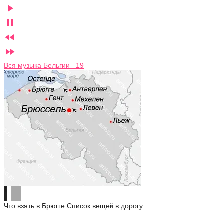




Вся музыка Бельгии 19
Что взять в Брюгге
Список вещей в дорогу