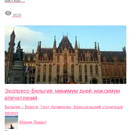
рассказ....

9029
Экспресс-Бельгия: минимум дней, максимум
впечатлений
Бельгия – Брюгге, Гент, Антверпен, Брюссельский столичный
регион
Мария Лекант