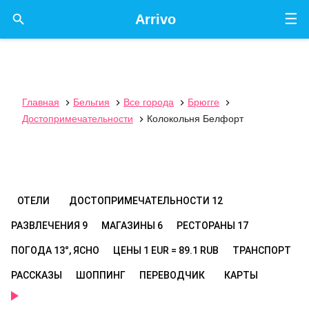
☰

Arrivo
Главная
Бельгия
Все города
Брюгге




Достопримечательности
Колокольня Белфорт

ОТЕЛИ
ДОСТОПРИМЕЧАТЕЛЬНОСТИ
12
РАЗВЛЕЧЕНИЯ
9
МАГАЗИНЫ
6
РЕСТОРАНЫ
17
ПОГОДА
13°, ЯСНО
ЦЕНЫ
1 EUR = 89.1 RUB
ТРАНСПОРТ
РАССКАЗЫ
ШОППИНГ
ПЕРЕВОДЧИК
КАРТЫ
