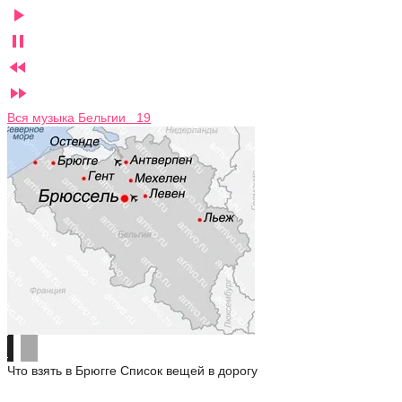




Вся музыка Бельгии 19
Что взять в Брюгге
Список вещей в дорогу