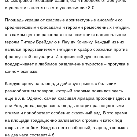
со смотровой площадки башни, если преодолеют 366 узких
ступенек и заплатят за это удовольствие 8 €.
Площадь украшают красивые архитектурные ансамбли со
средневековыми фасадами и гербами ремесленных гильдий,
а в самом центре располагаются памятники национальным
героям Питеру Брейделю и Яну ду Конинку. Каждый из них
являлся представителем гильдии и храбро сражался против
французской оккупации. Исторический дух площади
поддерживает и любимое развлечение туристов – прогулка в
конном экипаже.
Каждую среду на площади действует рынок с большим
разнообразием товаров, который впервые появился здесь
еще в X в. Однако, самая красивая ярмарка проходит здесь в
дни Рождества, когда вся площадь пестрит разноцветными
огнями и приобретает особенно сказочный вид. В это время
на площади традиционно заливается огромный каток под
открытым небом. Вход на него свободный, а аренда коньков
на два часа составит 4 €.