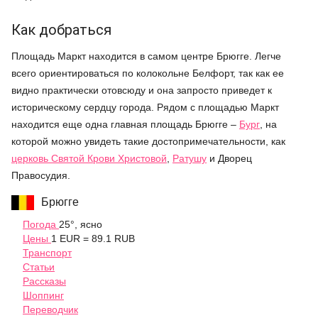
Как добраться
Площадь Маркт находится в самом центре Брюгге. Легче
всего ориентироваться по колокольне Белфорт, так как ее
видно практически отовсюду и она запросто приведет к
историческому сердцу города. Рядом с площадью Маркт
находится еще одна главная площадь Брюгге –
Бург
, на
которой можно увидеть такие достопримечательности, как
церковь Святой Крови Христовой
,
Ратушу
и Дворец
Правосудия.
Брюгге
Погода
25°, ясно
Цены
1 EUR = 89.1 RUB
Транспорт
Статьи
Рассказы
Шоппинг
Переводчик