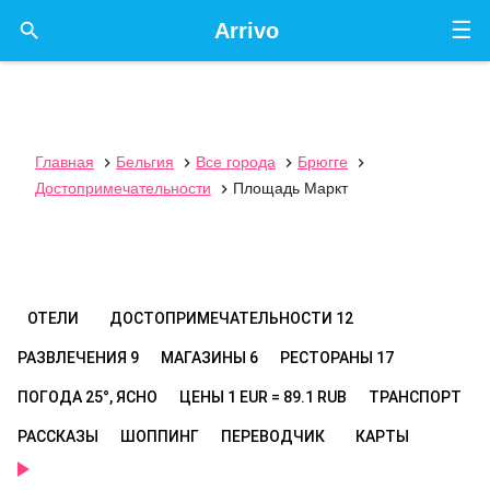
☰

Arrivo
Главная
Бельгия
Все города
Брюгге




Достопримечательности
Площадь Маркт

ОТЕЛИ
ДОСТОПРИМЕЧАТЕЛЬНОСТИ
12
РАЗВЛЕЧЕНИЯ
9
МАГАЗИНЫ
6
РЕСТОРАНЫ
17
ПОГОДА
25°, ЯСНО
ЦЕНЫ
1 EUR = 89.1 RUB
ТРАНСПОРТ
РАССКАЗЫ
ШОППИНГ
ПЕРЕВОДЧИК
КАРТЫ
