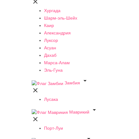

Хургада
Шарм-эль-Шейх
Каир
Александрия
Луксор
Асуан
Дахаб
Марса-Алам
Эль-Гуна

Замбия

Лусака

Маврикий

Порт-Луи
