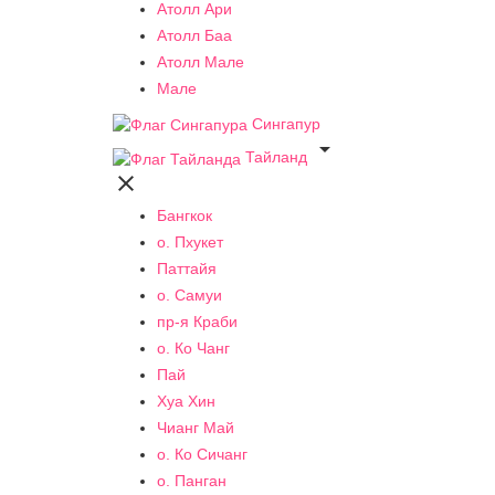
Атолл Ари
Атолл Баа
Атолл Мале
Мале
Сингапур

Тайланд

Бангкок
о. Пхукет
Паттайя
о. Самуи
пр-я Краби
о. Ко Чанг
Пай
Хуа Хин
Чианг Май
о. Ко Сичанг
о. Панган