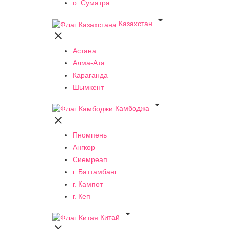
о. Суматра

Казахстан

Астана
Алма-Ата
Караганда
Шымкент

Камбоджа

Пномпень
Ангкор
Сиемреап
г. Баттамбанг
г. Кампот
г. Кеп

Китай