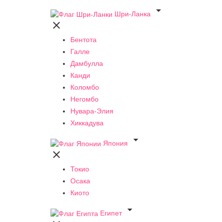

Шри-Ланка

Бентота
Галле
Дамбулла
Канди
Коломбо
Негомбо
Нувара-Элия
Хиккадува

Япония

Токио
Осака
Киото

Египет