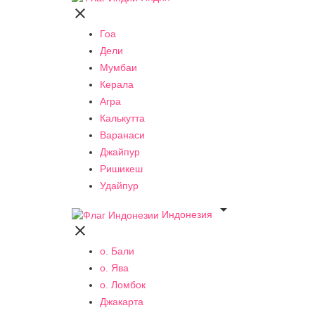

Гоа
Дели
Мумбаи
Керала
Агра
Калькутта
Варанаси
Джайпур
Ришикеш
Удайпур

Индонезия

о. Бали
о. Ява
о. Ломбок
Джакарта