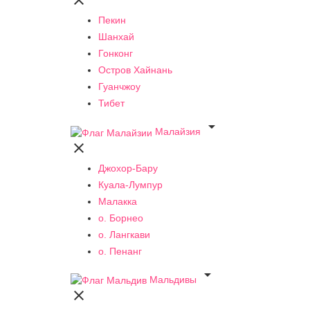

Пекин
Шанхай
Гонконг
Остров Хайнань
Гуанчжоу
Тибет

Малайзия

Джохор-Бару
Куала-Лумпур
Малакка
о. Борнео
о. Лангкави
о. Пенанг

Мальдивы
