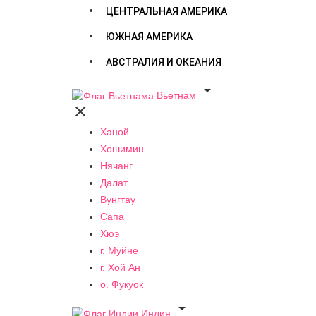
ЦЕНТРАЛЬНАЯ АМЕРИКА
ЮЖНАЯ АМЕРИКА
АВСТРАЛИЯ И ОКЕАНИЯ

Вьетнам

Ханой
Хошимин
Нячанг
Далат
Вунгтау
Сапа
Хюэ
г. Муйне
г. Хой Ан
о. Фукуок

Индия