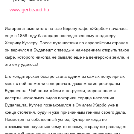
www.gerbeaud.hu
История знаменитого на всю Европу кафе «Жербо» началась
еще в 1858 году благодаря наследственному кондитеру
Хенрику Куглеру. После путешествия по европейским странам
он вернулся в Будапешт с твердым намерением открыть такое
кафе, которого никогда не бывало еще на венгерской земле, и
это ему удалось!
Его кондитерская быстро стала одним из самых популярных
мест, с ней не могли соперничать даже многие рестораны
Будапешта. Чай по-китайски и по-русски, мороженное и
десерты нескольких видов покорили сердца населения
Будапешта. Куглер познакомился в Эмилем Жербо уже в
конце столетия, будучи уже признанным гением своего дела.
Несмотря на собственный успех, Куглер никогда не
отказывался научиться чему-то новому, и сразу же разглядел
огромный потенциал в молодом кондитере, проходившем