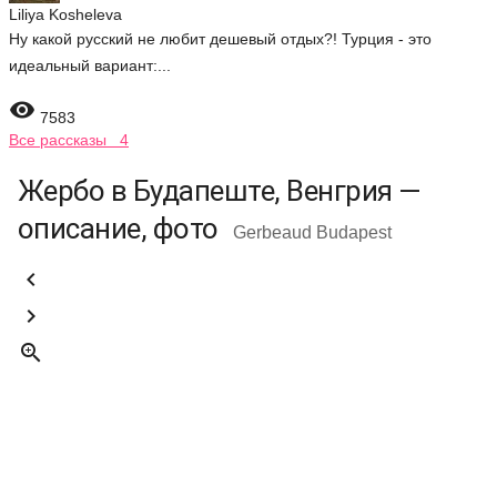
Liliya Kosheleva
Ну какой русский не любит дешевый отдых?! Турция - это
идеальный вариант:...

7583
Все рассказы 4
Жербо в Будапеште, Венгрия —
описание, фото
Gerbeaud Budapest


