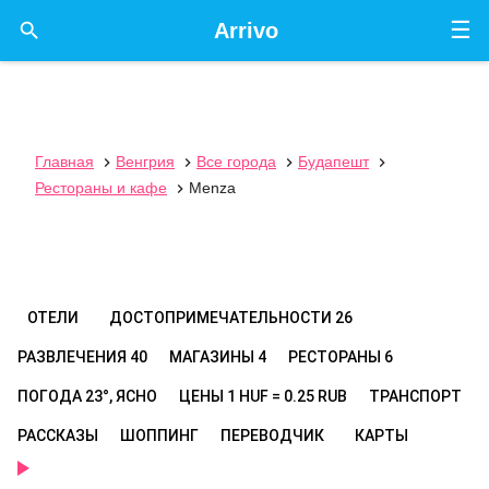
☰

Arrivo
Главная
Венгрия
Все города
Будапешт




Рестораны и кафе
Menza

ОТЕЛИ
ДОСТОПРИМЕЧАТЕЛЬНОСТИ
26
РАЗВЛЕЧЕНИЯ
40
МАГАЗИНЫ
4
РЕСТОРАНЫ
6
ПОГОДА
23°, ЯСНО
ЦЕНЫ
1 HUF = 0.25 RUB
ТРАНСПОРТ
РАССКАЗЫ
ШОППИНГ
ПЕРЕВОДЧИК
КАРТЫ
