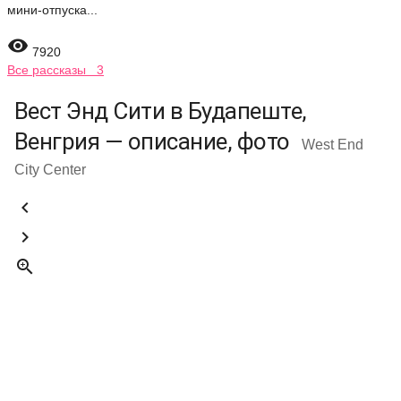
мини-отпуска...

7920
Все рассказы 3
Вест Энд Сити в Будапеште,
Венгрия — описание, фото
West End
City Center


