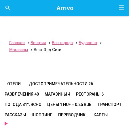
☰

Arrivo
Главная
Венгрия
Все города
Будапешт




Магазины
Вест Энд Сити

ОТЕЛИ
ДОСТОПРИМЕЧАТЕЛЬНОСТИ
26
РАЗВЛЕЧЕНИЯ
40
МАГАЗИНЫ
4
РЕСТОРАНЫ
6
ПОГОДА
31°, ЯСНО
ЦЕНЫ
1 HUF = 0.25 RUB
ТРАНСПОРТ
РАССКАЗЫ
ШОППИНГ
ПЕРЕВОДЧИК
КАРТЫ
