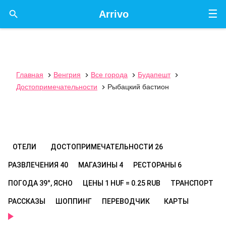
☰

Arrivo
Главная
Венгрия
Все города
Будапешт




Достопримечательности
Рыбацкий бастион

ОТЕЛИ
ДОСТОПРИМЕЧАТЕЛЬНОСТИ
26
РАЗВЛЕЧЕНИЯ
40
МАГАЗИНЫ
4
РЕСТОРАНЫ
6
ПОГОДА
39°, ЯСНО
ЦЕНЫ
1 HUF = 0.25 RUB
ТРАНСПОРТ
РАССКАЗЫ
ШОППИНГ
ПЕРЕВОДЧИК
КАРТЫ
