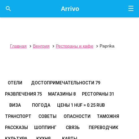
☰

Arrivo
Главная
Венгрия
Рестораны и кафе
Paprika



ОТЕЛИ
ДОСТОПРИМЕЧАТЕЛЬНОСТИ
79
РАЗВЛЕЧЕНИЯ
75
МАГАЗИНЫ
8
РЕСТОРАНЫ
31
ВИЗА
ПОГОДА
ЦЕНЫ
1 HUF = 0.25 RUB
ТРАНСПОРТ
СОВЕТЫ
ОПАСНОСТИ
ТАМОЖНЯ
РАССКАЗЫ
ШОППИНГ
СВЯЗЬ
ПЕРЕВОДЧИК
КУЛЬТУРА
КУХНЯ
КАРТЫ