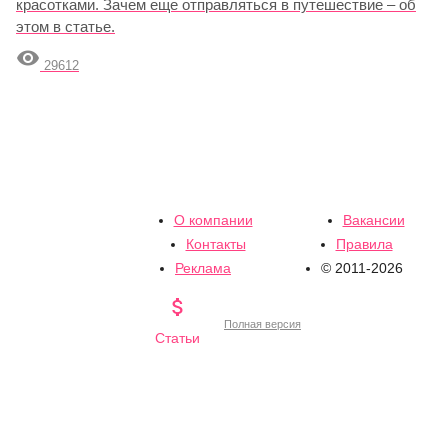
красотками. Зачем еще отправляться в путешествие – об
этом в статье.

29612
О компании
Вакансии
Контакты
Правила
Реклама
© 2011-2026

Полная версия
Статьи