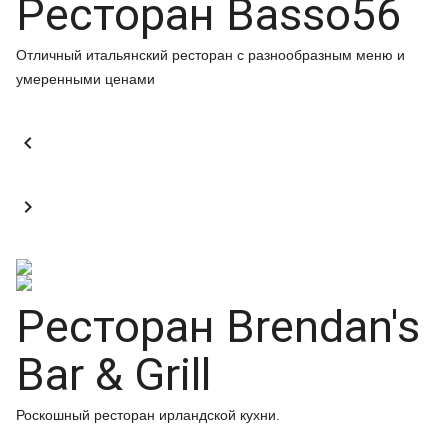
Ресторан Basso56
Отличный итальянский ресторан с разнообразным меню и
умеренными ценами


Ресторан Brendan's
Bar & Grill
Роскошный ресторан ирландской кухни.