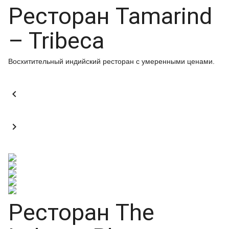
Ресторан Tamarind
– Tribeca
Восхитительный индийский ресторан с умеренными ценами.


Ресторан The