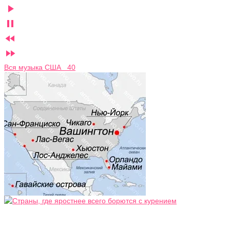




Вся музыка США 40