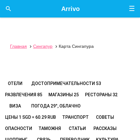
☰

Arrivo
Главная
Сингапур
Карта Сингапура


ОТЕЛИ
ДОСТОПРИМЕЧАТЕЛЬНОСТИ
53
РАЗВЛЕЧЕНИЯ
85
МАГАЗИНЫ
25
РЕСТОРАНЫ
32
ВИЗА
ПОГОДА
29°, ОБЛАЧНО
ЦЕНЫ
1 SGD = 60.29 RUB
ТРАНСПОРТ
СОВЕТЫ
ОПАСНОСТИ
ТАМОЖНЯ
СТАТЬИ
РАССКАЗЫ
ШОППИНГ
СВЯЗЬ
ПЕРЕВОДЧИК
КУЛЬТУРА