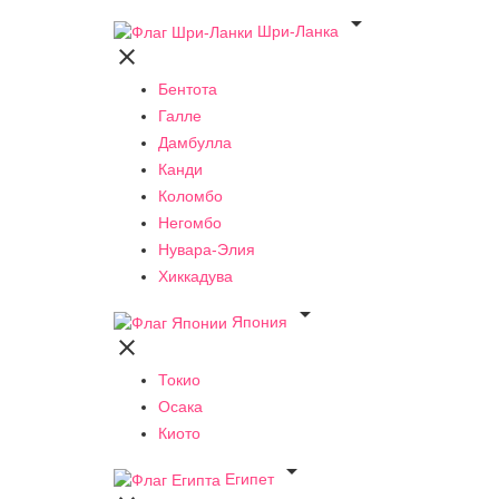

Шри-Ланка

Бентота
Галле
Дамбулла
Канди
Коломбо
Негомбо
Нувара-Элия
Хиккадува

Япония

Токио
Осака
Киото

Египет