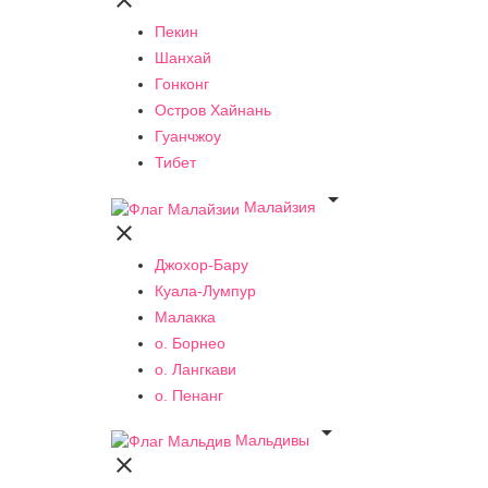

Пекин
Шанхай
Гонконг
Остров Хайнань
Гуанчжоу
Тибет

Малайзия

Джохор-Бару
Куала-Лумпур
Малакка
о. Борнео
о. Лангкави
о. Пенанг

Мальдивы
