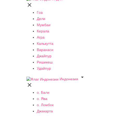

Гоа
Дели
Мумбаи
Керала
Агра
Калькутта
Варанаси
Джайпур
Ришикеш
Удайпур

Индонезия

о. Бали
о. Ява
о. Ломбок
Джакарта