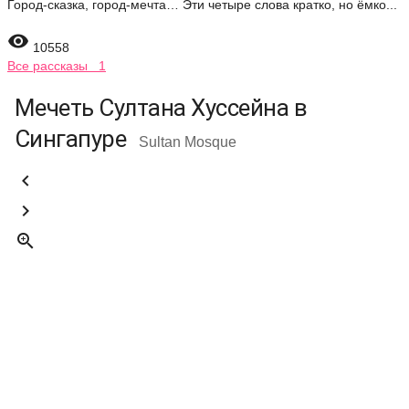
Город-сказка, город-мечта… Эти четыре слова кратко, но ёмко...

10558
Все рассказы 1
Мечеть Султана Хуссейна в
Сингапуре
Sultan Mosque


