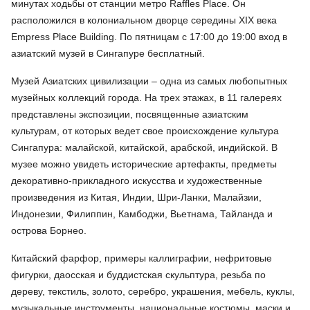
минутах ходьбы от станции метро Raffles Place. Он
расположился в колониальном дворце середины XIX века
Empress Place Building. По пятницам с 17:00 до 19:00 вход в
азиатский музей в Сингапуре бесплатный.
Музей Азиатских цивилизации – одна из самых любопытных
музейных коллекций города. На трех этажах, в 11 галереях
представлены экспозиции, посвященные азиатским
культурам, от которых ведет свое происхождение культура
Сингапура: малайской, китайской, арабской, индийской. В
музее можно увидеть исторические артефакты, предметы
декоративно-прикладного искусства и художественные
произведения из Китая, Индии, Шри-Ланки, Малайзии,
Индонезии, Филиппин, Камбоджи, Вьетнама, Тайланда и
острова Борнео.
Китайский фарфор, примеры каллиграфии, нефритовые
фигурки, даосская и буддистская скульптура, резьба по
дереву, текстиль, золото, серебро, украшения, мебель, куклы,
музыкальные инструменты, национальные костюмы, маски и