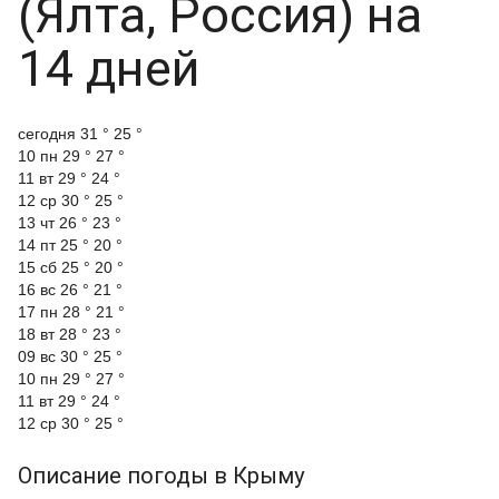
(Ялта, Россия) на
14 дней
cегодня
31 °
25 °
10 пн
29 °
27 °
11 вт
29 °
24 °
12 ср
30 °
25 °
13 чт
26 °
23 °
14 пт
25 °
20 °
15 сб
25 °
20 °
16 вс
26 °
21 °
17 пн
28 °
21 °
18 вт
28 °
23 °
09 вс
30 °
25 °
10 пн
29 °
27 °
11 вт
29 °
24 °
12 ср
30 °
25 °
Описание погоды в Крыму