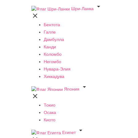

Шри-Ланка

Бентота
Галле
Дамбулла
Канди
Коломбо
Негомбо
Нувара-Элия
Хиккадува

Япония

Токио
Осака
Киото

Египет