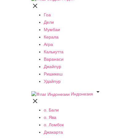

Гоа
Дели
Мумбаи
Керала
Агра
Калькутта
Варанаси
Джайпур
Ришикеш
Удайпур

Индонезия

о. Бали
о. Ява
о. Ломбок
Джакарта