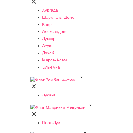

Хургада
Шарм-эль-Шейх
Каир
Александрия
Луксор
Асуан
Дахаб
Марса-Алам
Эль-Гуна

Замбия

Лусака

Маврикий

Порт-Луи
