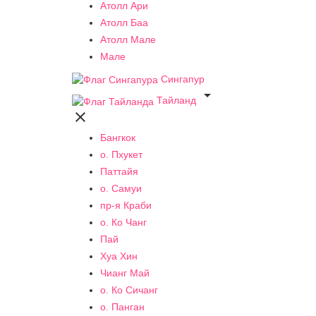
Атолл Ари
Атолл Баа
Атолл Мале
Мале
Сингапур

Тайланд

Бангкок
о. Пхукет
Паттайя
о. Самуи
пр-я Краби
о. Ко Чанг
Пай
Хуа Хин
Чианг Май
о. Ко Сичанг
о. Панган