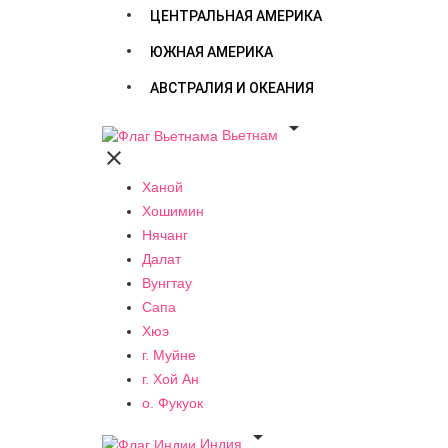
ЦЕНТРАЛЬНАЯ АМЕРИКА
ЮЖНАЯ АМЕРИКА
АВСТРАЛИЯ И ОКЕАНИЯ

Вьетнам

Ханой
Хошимин
Нячанг
Далат
Вунгтау
Сапа
Хюэ
г. Муйне
г. Хой Ан
о. Фукуок

Индия