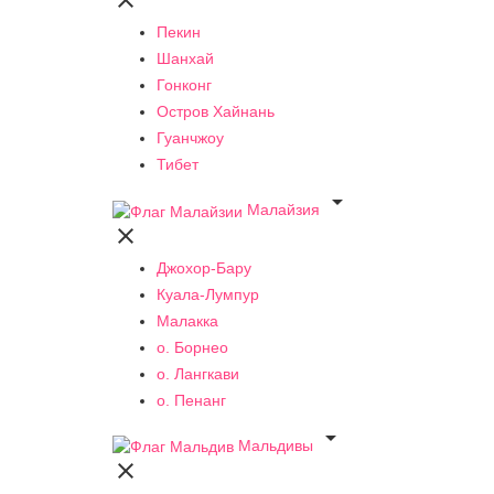

Пекин
Шанхай
Гонконг
Остров Хайнань
Гуанчжоу
Тибет

Малайзия

Джохор-Бару
Куала-Лумпур
Малакка
о. Борнео
о. Лангкави
о. Пенанг

Мальдивы
