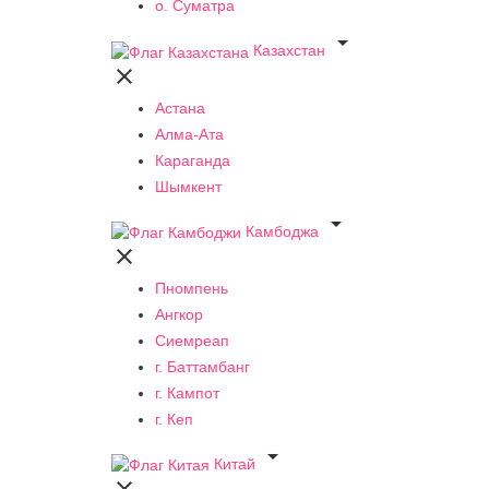
о. Суматра

Казахстан

Астана
Алма-Ата
Караганда
Шымкент

Камбоджа

Пномпень
Ангкор
Сиемреап
г. Баттамбанг
г. Кампот
г. Кеп

Китай