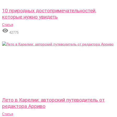
10 природных достопримечательностей,
которые нужно увидеть
Статья

42775
Лето в Карелии: авторский путеводитель от
редактора Арриво
Статья