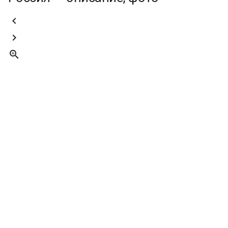


