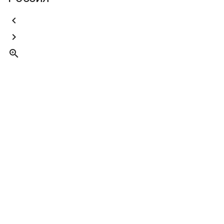


