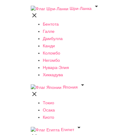

Шри-Ланка

Бентота
Галле
Дамбулла
Канди
Коломбо
Негомбо
Нувара-Элия
Хиккадува

Япония

Токио
Осака
Киото

Египет