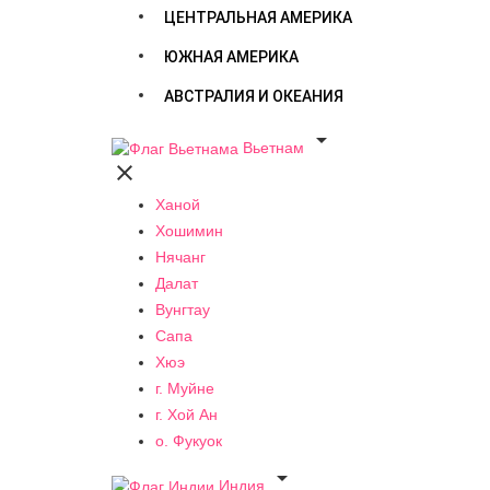
ЦЕНТРАЛЬНАЯ АМЕРИКА
ЮЖНАЯ АМЕРИКА
АВСТРАЛИЯ И ОКЕАНИЯ

Вьетнам

Ханой
Хошимин
Нячанг
Далат
Вунгтау
Сапа
Хюэ
г. Муйне
г. Хой Ан
о. Фукуок

Индия