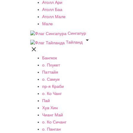
Атолл Ари
Атолл Баа
Атолл Мале
Мале
Сингапур

Тайланд

Бангкок
о. Пхукет
Паттайя
о. Самуи
пр-я Краби
о. Ко Чанг
Пай
Хуа Хин
Чианг Май
о. Ко Сичанг
о. Панган