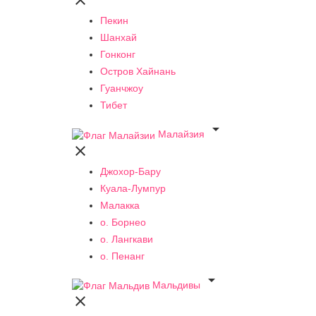

Пекин
Шанхай
Гонконг
Остров Хайнань
Гуанчжоу
Тибет

Малайзия

Джохор-Бару
Куала-Лумпур
Малакка
о. Борнео
о. Лангкави
о. Пенанг

Мальдивы
