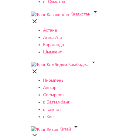
о. Суматра

Казахстан

Астана
Алма-Ата
Караганда
Шымкент

Камбоджа

Пномпень
Ангкор
Сиемреап
г. Баттамбанг
г. Кампот
г. Кеп

Китай