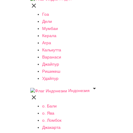

Гоа
Дели
Мумбаи
Керала
Агра
Калькутта
Варанаси
Джайпур
Ришикеш
Удайпур

Индонезия

о. Бали
о. Ява
о. Ломбок
Джакарта