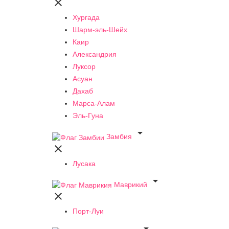

Хургада
Шарм-эль-Шейх
Каир
Александрия
Луксор
Асуан
Дахаб
Марса-Алам
Эль-Гуна

Замбия

Лусака

Маврикий

Порт-Луи
