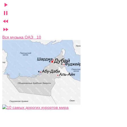




Вся музыка ОАЭ 10