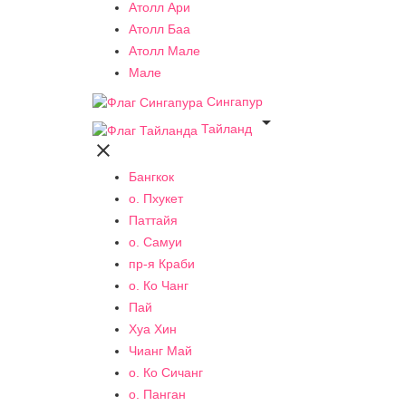
Атолл Ари
Атолл Баа
Атолл Мале
Мале
Сингапур

Тайланд

Бангкок
о. Пхукет
Паттайя
о. Самуи
пр-я Краби
о. Ко Чанг
Пай
Хуа Хин
Чианг Май
о. Ко Сичанг
о. Панган