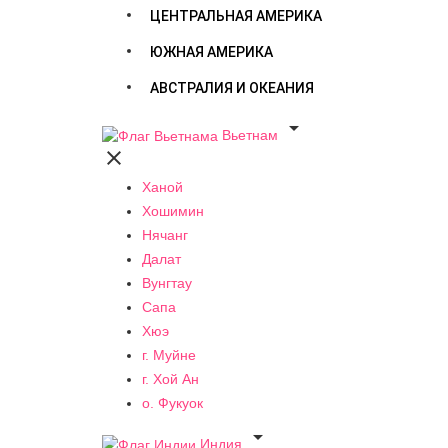
ЦЕНТРАЛЬНАЯ АМЕРИКА
ЮЖНАЯ АМЕРИКА
АВСТРАЛИЯ И ОКЕАНИЯ

Вьетнам

Ханой
Хошимин
Нячанг
Далат
Вунгтау
Сапа
Хюэ
г. Муйне
г. Хой Ан
о. Фукуок

Индия