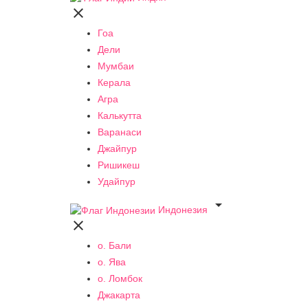

Гоа
Дели
Мумбаи
Керала
Агра
Калькутта
Варанаси
Джайпур
Ришикеш
Удайпур

Индонезия

о. Бали
о. Ява
о. Ломбок
Джакарта