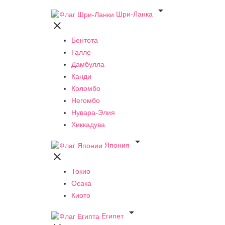

Шри-Ланка

Бентота
Галле
Дамбулла
Канди
Коломбо
Негомбо
Нувара-Элия
Хиккадува

Япония

Токио
Осака
Киото

Египет