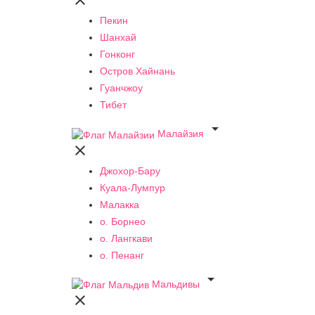

Пекин
Шанхай
Гонконг
Остров Хайнань
Гуанчжоу
Тибет

Малайзия

Джохор-Бару
Куала-Лумпур
Малакка
о. Борнео
о. Лангкави
о. Пенанг

Мальдивы
