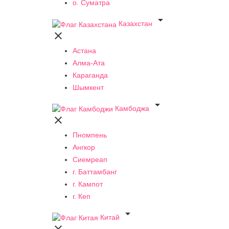
о. Суматра

Казахстан

Астана
Алма-Ата
Караганда
Шымкент

Камбоджа

Пномпень
Ангкор
Сиемреап
г. Баттамбанг
г. Кампот
г. Кеп

Китай