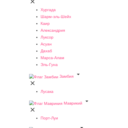

Хургада
Шарм-эль-Шейх
Каир
Александрия
Луксор
Асуан
Дахаб
Марса-Алам
Эль-Гуна

Замбия

Лусака

Маврикий

Порт-Луи
