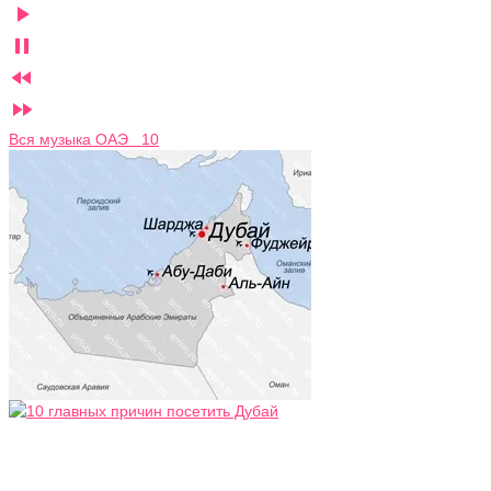




Вся музыка ОАЭ 10