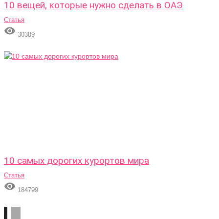
10 вещей, которые нужно сделать в ОАЭ
Статья

30389
10 самых дорогих курортов мира
Статья

184799