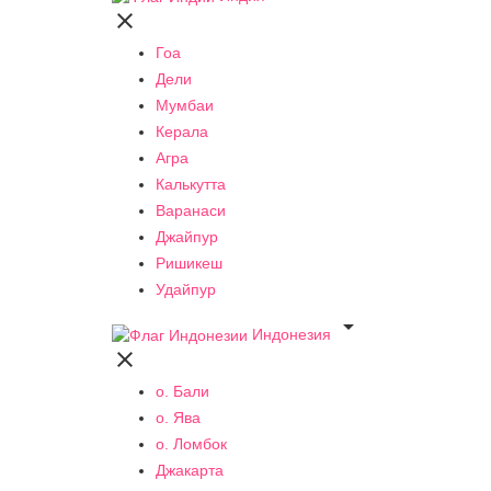

Гоа
Дели
Мумбаи
Керала
Агра
Калькутта
Варанаси
Джайпур
Ришикеш
Удайпур

Индонезия

о. Бали
о. Ява
о. Ломбок
Джакарта