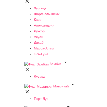

Хургада
Шарм-эль-Шейх
Каир
Александрия
Луксор
Асуан
Дахаб
Марса-Алам
Эль-Гуна

Замбия

Лусака

Маврикий

Порт-Луи
