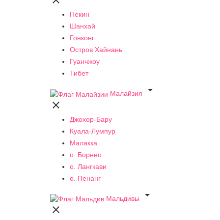

Пекин
Шанхай
Гонконг
Остров Хайнань
Гуанчжоу
Тибет

Малайзия

Джохор-Бару
Куала-Лумпур
Малакка
о. Борнео
о. Лангкави
о. Пенанг

Мальдивы
