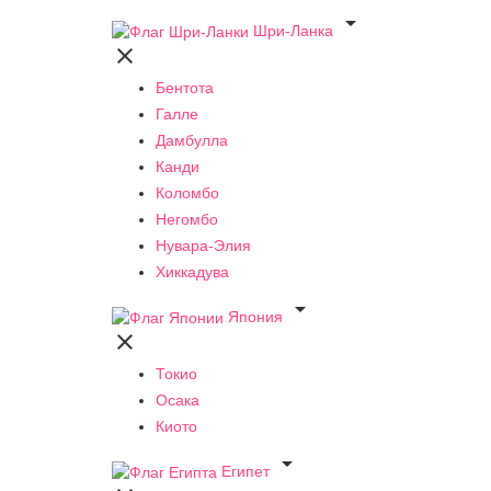

Шри-Ланка

Бентота
Галле
Дамбулла
Канди
Коломбо
Негомбо
Нувара-Элия
Хиккадува

Япония

Токио
Осака
Киото

Египет