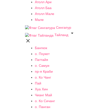
Атолл Ари
Атолл Баа
Атолл Мале
Мале
Сингапур

Тайланд

Бангкок
о. Пхукет
Паттайя
о. Самуи
пр-я Краби
о. Ко Чанг
Пай
Хуа Хин
Чианг Май
о. Ко Сичанг
о. Панган