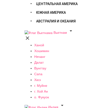
ЦЕНТРАЛЬНАЯ АМЕРИКА
ЮЖНАЯ АМЕРИКА
АВСТРАЛИЯ И ОКЕАНИЯ

Вьетнам

Ханой
Хошимин
Нячанг
Далат
Вунгтау
Сапа
Хюэ
г. Муйне
г. Хой Ан
о. Фукуок

Индия