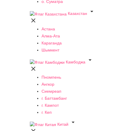
о. Суматра

Казахстан

Астана
Алма-Ата
Караганда
Шымкент

Камбоджа

Пномпень
Ангкор
Сиемреап
г. Баттамбанг
г. Кампот
г. Кеп

Китай