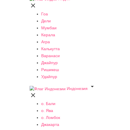

Гоа
Дели
Мумбаи
Керала
Агра
Калькутта
Варанаси
Джайпур
Ришикеш
Удайпур

Индонезия

о. Бали
о. Ява
о. Ломбок
Джакарта