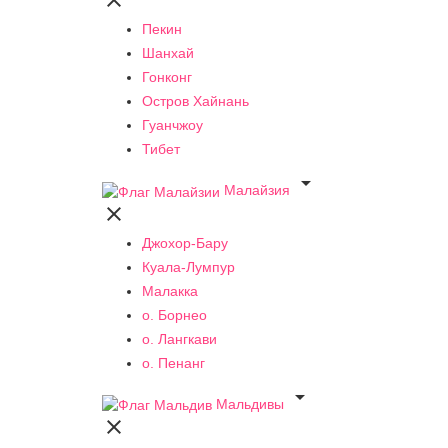

Пекин
Шанхай
Гонконг
Остров Хайнань
Гуанчжоу
Тибет

Малайзия

Джохор-Бару
Куала-Лумпур
Малакка
о. Борнео
о. Лангкави
о. Пенанг

Мальдивы
