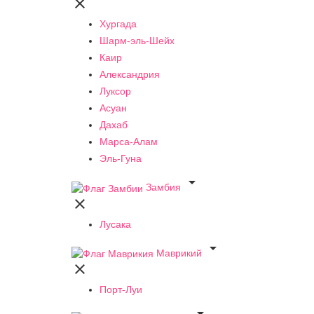

Хургада
Шарм-эль-Шейх
Каир
Александрия
Луксор
Асуан
Дахаб
Марса-Алам
Эль-Гуна

Замбия

Лусака

Маврикий

Порт-Луи
