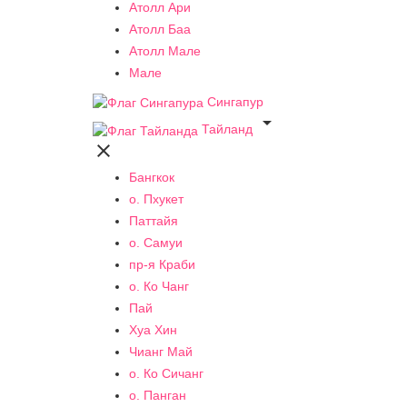
Атолл Ари
Атолл Баа
Атолл Мале
Мале
Сингапур

Тайланд

Бангкок
о. Пхукет
Паттайя
о. Самуи
пр-я Краби
о. Ко Чанг
Пай
Хуа Хин
Чианг Май
о. Ко Сичанг
о. Панган