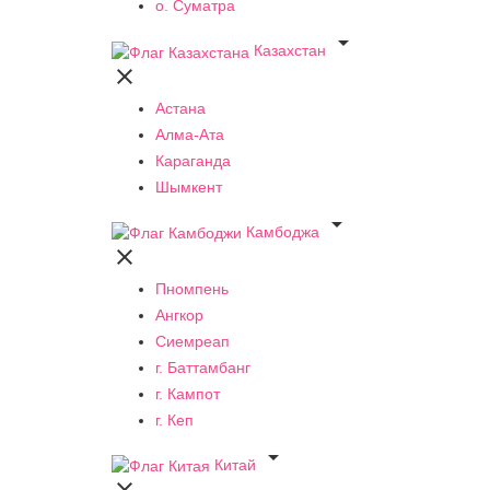
о. Суматра

Казахстан

Астана
Алма-Ата
Караганда
Шымкент

Камбоджа

Пномпень
Ангкор
Сиемреап
г. Баттамбанг
г. Кампот
г. Кеп

Китай