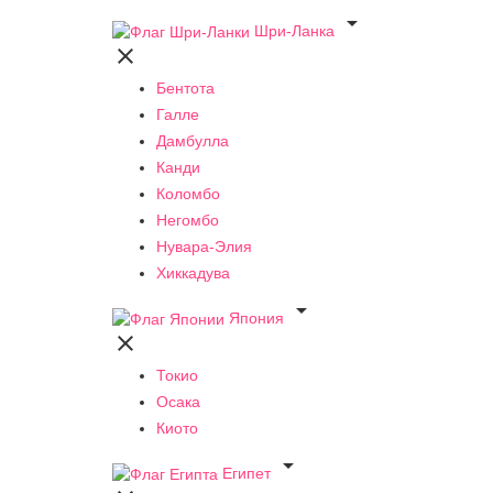

Шри-Ланка

Бентота
Галле
Дамбулла
Канди
Коломбо
Негомбо
Нувара-Элия
Хиккадува

Япония

Токио
Осака
Киото

Египет