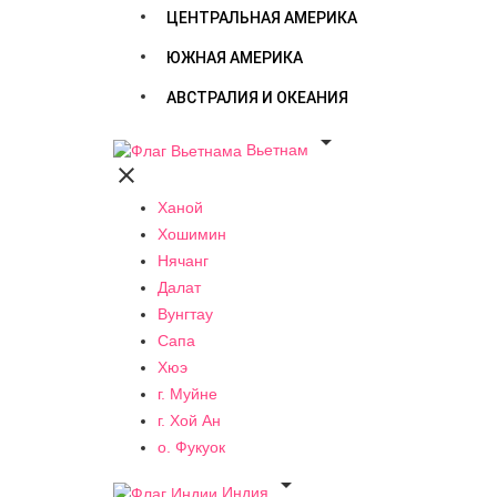
ЦЕНТРАЛЬНАЯ АМЕРИКА
ЮЖНАЯ АМЕРИКА
АВСТРАЛИЯ И ОКЕАНИЯ

Вьетнам

Ханой
Хошимин
Нячанг
Далат
Вунгтау
Сапа
Хюэ
г. Муйне
г. Хой Ан
о. Фукуок

Индия