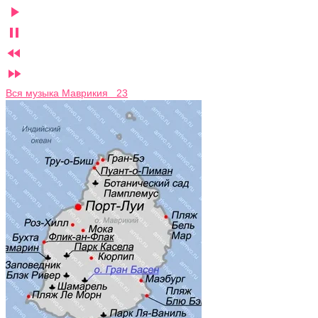




Вся музыка Маврикия 23