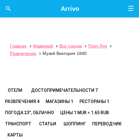
☰

Arrivo
Главная
Маврикий
Все города
Порт-Луи




Развлечения
Музей Виктория 1840

ОТЕЛИ
ДОСТОПРИМЕЧАТЕЛЬНОСТИ
7
РАЗВЛЕЧЕНИЯ
4
МАГАЗИНЫ
1
РЕСТОРАНЫ
1
ПОГОДА
23°, ОБЛАЧНО
ЦЕНЫ
1 MUR = 1.65 RUB
ТРАНСПОРТ
СТАТЬИ
ШОППИНГ
ПЕРЕВОДЧИК
КАРТЫ