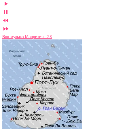




Вся музыка Маврикия 23