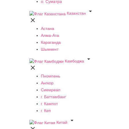
о. Суматра

Казахстан

Астана
Алма-Ата
Караганда
Шымкент

Камбоджа

Пномпень
Ангкор
Сиемреап
г. Баттамбанг
г. Кампот
г. Кеп

Китай