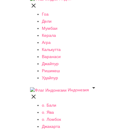

Гоа
Дели
Мумбаи
Керала
Агра
Калькутта
Варанаси
Джайпур
Ришикеш
Удайпур

Индонезия

о. Бали
о. Ява
о. Ломбок
Джакарта