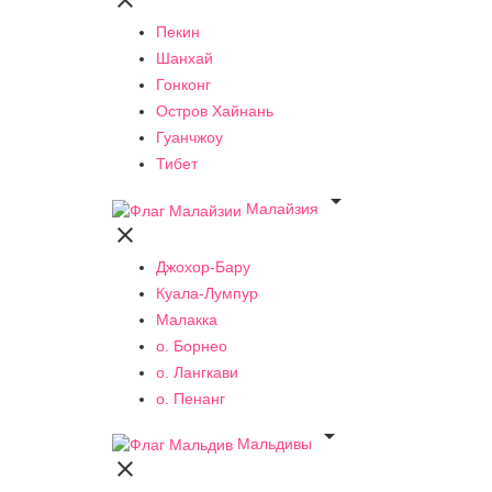

Пекин
Шанхай
Гонконг
Остров Хайнань
Гуанчжоу
Тибет

Малайзия

Джохор-Бару
Куала-Лумпур
Малакка
о. Борнео
о. Лангкави
о. Пенанг

Мальдивы
