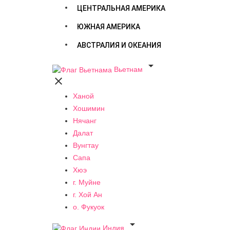
ЦЕНТРАЛЬНАЯ АМЕРИКА
ЮЖНАЯ АМЕРИКА
АВСТРАЛИЯ И ОКЕАНИЯ

Вьетнам

Ханой
Хошимин
Нячанг
Далат
Вунгтау
Сапа
Хюэ
г. Муйне
г. Хой Ан
о. Фукуок

Индия