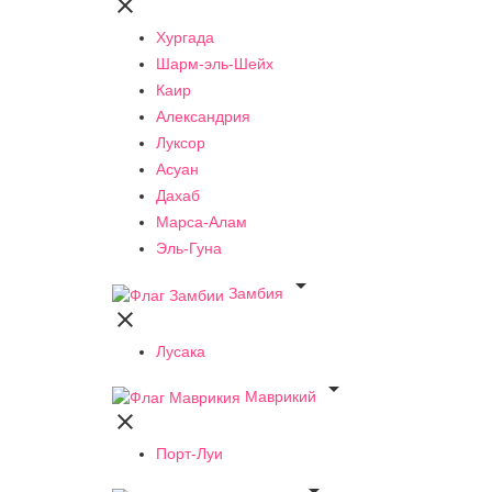

Хургада
Шарм-эль-Шейх
Каир
Александрия
Луксор
Асуан
Дахаб
Марса-Алам
Эль-Гуна

Замбия

Лусака

Маврикий

Порт-Луи
