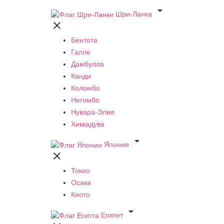

Шри-Ланка

Бентота
Галле
Дамбулла
Канди
Коломбо
Негомбо
Нувара-Элия
Хиккадува

Япония

Токио
Осака
Киото

Египет