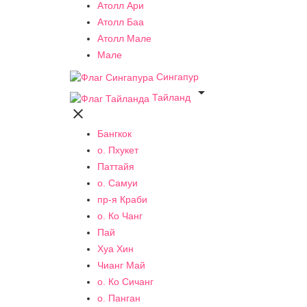
Атолл Ари
Атолл Баа
Атолл Мале
Мале
Сингапур

Тайланд

Бангкок
о. Пхукет
Паттайя
о. Самуи
пр-я Краби
о. Ко Чанг
Пай
Хуа Хин
Чианг Май
о. Ко Сичанг
о. Панган