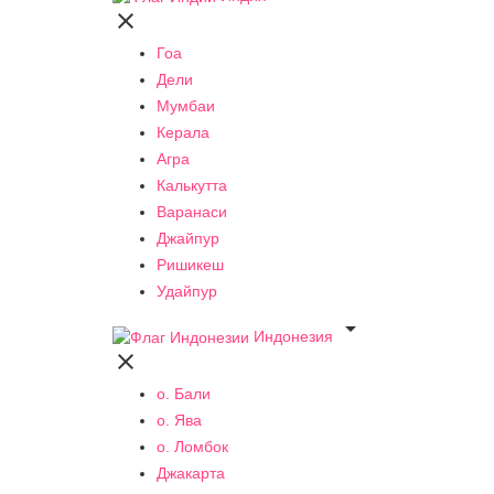

Гоа
Дели
Мумбаи
Керала
Агра
Калькутта
Варанаси
Джайпур
Ришикеш
Удайпур

Индонезия

о. Бали
о. Ява
о. Ломбок
Джакарта