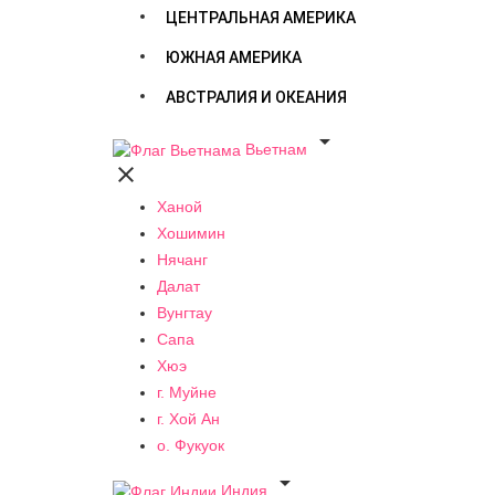
ЦЕНТРАЛЬНАЯ АМЕРИКА
ЮЖНАЯ АМЕРИКА
АВСТРАЛИЯ И ОКЕАНИЯ

Вьетнам

Ханой
Хошимин
Нячанг
Далат
Вунгтау
Сапа
Хюэ
г. Муйне
г. Хой Ан
о. Фукуок

Индия