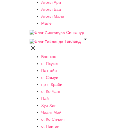
Атолл Ари
Атолл Баа
Атолл Мале
Мале
Сингапур

Тайланд

Бангкок
о. Пхукет
Паттайя
о. Самуи
пр-я Краби
о. Ко Чанг
Пай
Хуа Хин
Чианг Май
о. Ко Сичанг
о. Панган