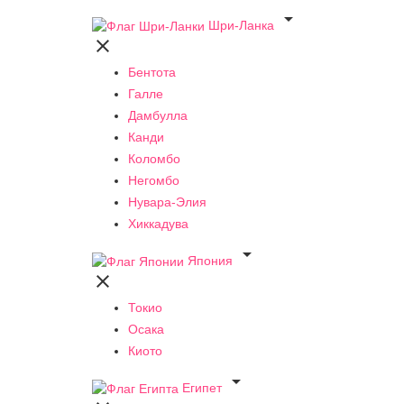

Шри-Ланка

Бентота
Галле
Дамбулла
Канди
Коломбо
Негомбо
Нувара-Элия
Хиккадува

Япония

Токио
Осака
Киото

Египет