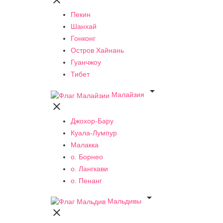

Пекин
Шанхай
Гонконг
Остров Хайнань
Гуанчжоу
Тибет

Малайзия

Джохор-Бару
Куала-Лумпур
Малакка
о. Борнео
о. Лангкави
о. Пенанг

Мальдивы
