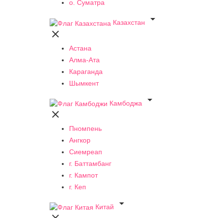
о. Суматра

Казахстан

Астана
Алма-Ата
Караганда
Шымкент

Камбоджа

Пномпень
Ангкор
Сиемреап
г. Баттамбанг
г. Кампот
г. Кеп

Китай