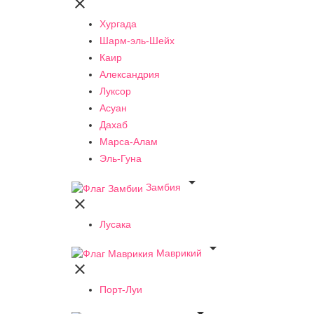

Хургада
Шарм-эль-Шейх
Каир
Александрия
Луксор
Асуан
Дахаб
Марса-Алам
Эль-Гуна

Замбия

Лусака

Маврикий

Порт-Луи
