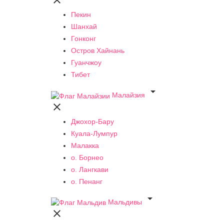

Пекин
Шанхай
Гонконг
Остров Хайнань
Гуанчжоу
Тибет

Малайзия

Джохор-Бару
Куала-Лумпур
Малакка
о. Борнео
о. Лангкави
о. Пенанг

Мальдивы
