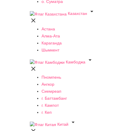
о. Суматра

Казахстан

Астана
Алма-Ата
Караганда
Шымкент

Камбоджа

Пномпень
Ангкор
Сиемреап
г. Баттамбанг
г. Кампот
г. Кеп

Китай