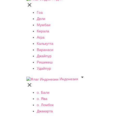

Гоа
Дели
Мумбаи
Керала
Агра
Калькутта
Варанаси
Джайпур
Ришикеш
Удайпур

Индонезия

о. Бали
о. Ява
о. Ломбок
Джакарта