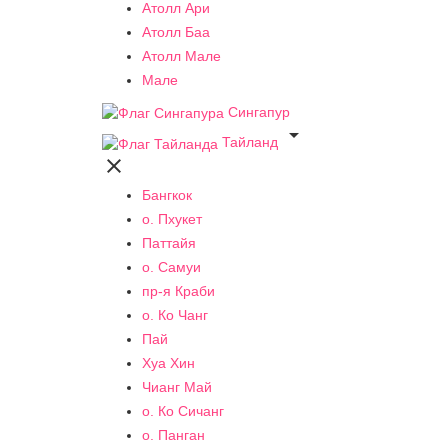
Атолл Ари
Атолл Баа
Атолл Мале
Мале
Сингапур

Тайланд

Бангкок
о. Пхукет
Паттайя
о. Самуи
пр-я Краби
о. Ко Чанг
Пай
Хуа Хин
Чианг Май
о. Ко Сичанг
о. Панган