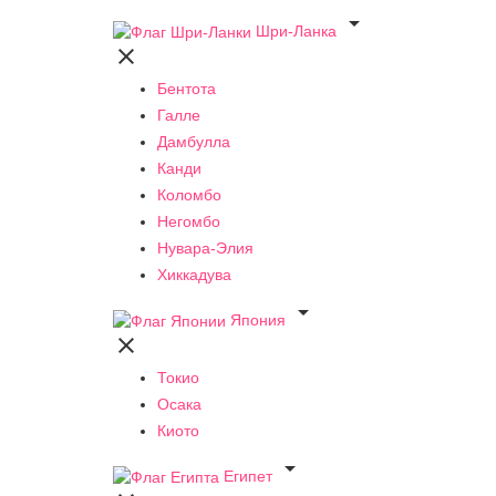

Шри-Ланка

Бентота
Галле
Дамбулла
Канди
Коломбо
Негомбо
Нувара-Элия
Хиккадува

Япония

Токио
Осака
Киото

Египет