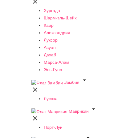

Хургада
Шарм-эль-Шейх
Каир
Александрия
Луксор
Асуан
Дахаб
Марса-Алам
Эль-Гуна

Замбия

Лусака

Маврикий

Порт-Луи
