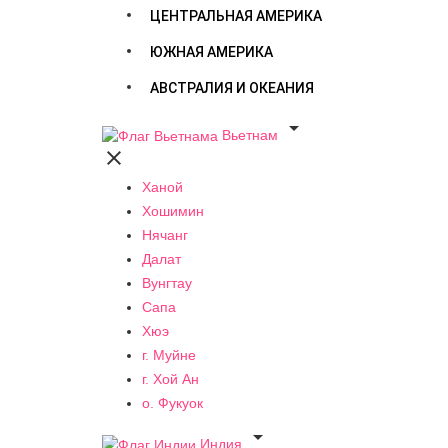
ЦЕНТРАЛЬНАЯ АМЕРИКА
ЮЖНАЯ АМЕРИКА
АВСТРАЛИЯ И ОКЕАНИЯ

Вьетнам

Ханой
Хошимин
Нячанг
Далат
Вунгтау
Сапа
Хюэ
г. Муйне
г. Хой Ан
о. Фукуок

Индия