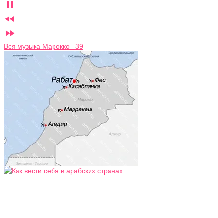



Вся музыка Марокко 39