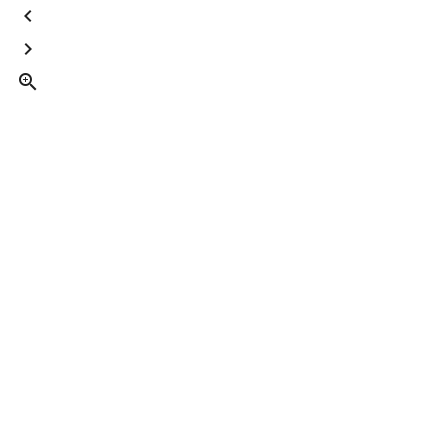


