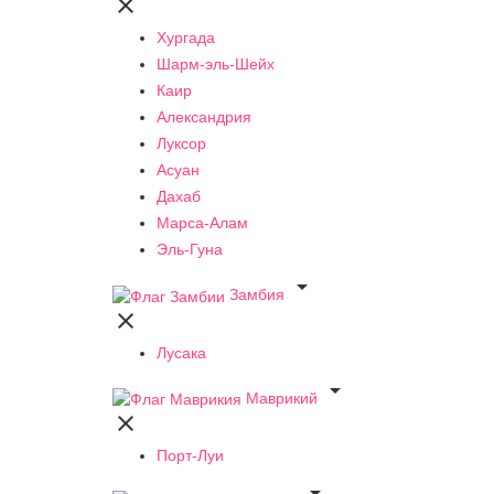

Хургада
Шарм-эль-Шейх
Каир
Александрия
Луксор
Асуан
Дахаб
Марса-Алам
Эль-Гуна

Замбия

Лусака

Маврикий

Порт-Луи
