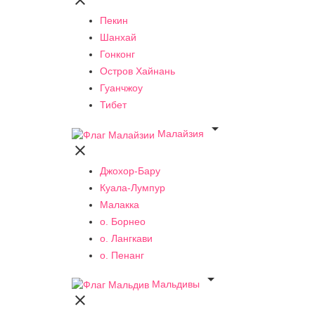

Пекин
Шанхай
Гонконг
Остров Хайнань
Гуанчжоу
Тибет

Малайзия

Джохор-Бару
Куала-Лумпур
Малакка
о. Борнео
о. Лангкави
о. Пенанг

Мальдивы
