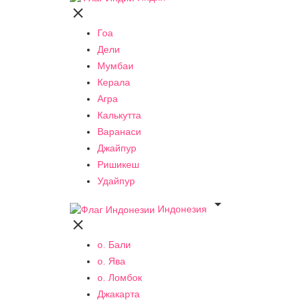

Гоа
Дели
Мумбаи
Керала
Агра
Калькутта
Варанаси
Джайпур
Ришикеш
Удайпур

Индонезия

о. Бали
о. Ява
о. Ломбок
Джакарта