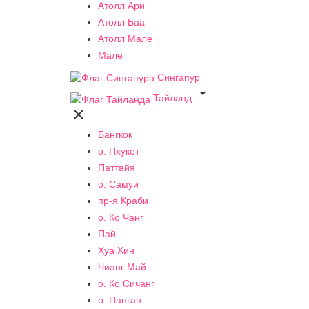
Атолл Ари
Атолл Баа
Атолл Мале
Мале
Сингапур

Тайланд

Бангкок
о. Пхукет
Паттайя
о. Самуи
пр-я Краби
о. Ко Чанг
Пай
Хуа Хин
Чианг Май
о. Ко Сичанг
о. Панган