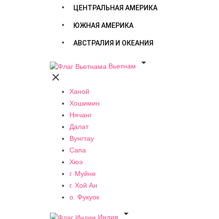
ЦЕНТРАЛЬНАЯ АМЕРИКА
ЮЖНАЯ АМЕРИКА
АВСТРАЛИЯ И ОКЕАНИЯ

Вьетнам

Ханой
Хошимин
Нячанг
Далат
Вунгтау
Сапа
Хюэ
г. Муйне
г. Хой Ан
о. Фукуок

Индия