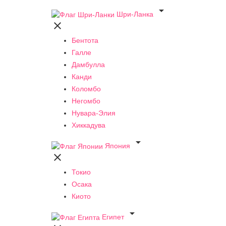

Шри-Ланка

Бентота
Галле
Дамбулла
Канди
Коломбо
Негомбо
Нувара-Элия
Хиккадува

Япония

Токио
Осака
Киото

Египет