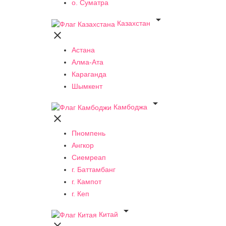
о. Суматра

Казахстан

Астана
Алма-Ата
Караганда
Шымкент

Камбоджа

Пномпень
Ангкор
Сиемреап
г. Баттамбанг
г. Кампот
г. Кеп

Китай