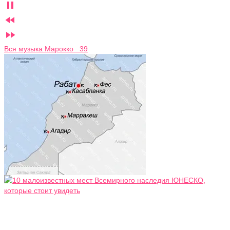



Вся музыка Марокко 39