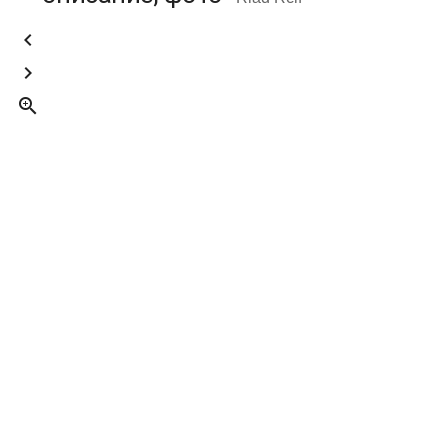


