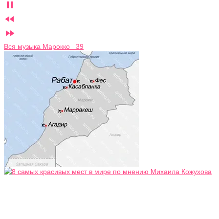



Вся музыка Марокко 39