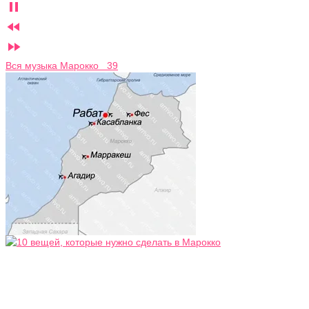



Вся музыка Марокко 39