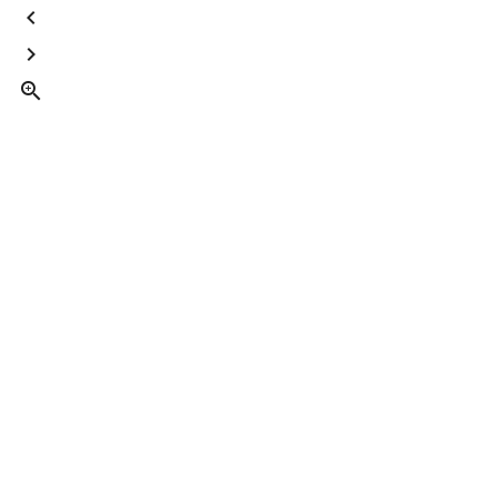


