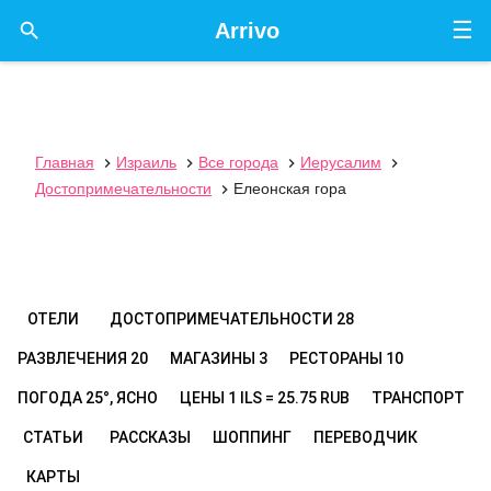
☰

Arrivo
Главная
Израиль
Все города
Иерусалим




Достопримечательности
Елеонская гора

ОТЕЛИ
ДОСТОПРИМЕЧАТЕЛЬНОСТИ
28
РАЗВЛЕЧЕНИЯ
20
МАГАЗИНЫ
3
РЕСТОРАНЫ
10
ПОГОДА
25°, ЯСНО
ЦЕНЫ
1 ILS = 25.75 RUB
ТРАНСПОРТ
СТАТЬИ
РАССКАЗЫ
ШОППИНГ
ПЕРЕВОДЧИК
КАРТЫ