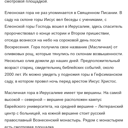
смотровой площадкой.
Елеонская гора не раз упоминается в Священном Писании. В
саду на склоне горы Иисус вел беседы с учениками, с
Елеонской горы Господь вошел в Иерусалим, здесь спаситель
пророчествовал о конце истории и Втором пришествии,
отсюда вознесся на небо на сороковой день после
Воскресения. Гора получила свое название (Масличная) от
оливковых рощ, которые тянулись по склонам возвышенности.
Несколько олив дожили до наших дней. Предположительный
возраст стариц, свидетельниц библейских событий, около
2000 лет. Их можно увидеть у подножия горы в Гефсиманском
саду, в котором провел ночь перед арестом Иисус Христос.
Масличная гора в Иерусалиме имеет три вершины. На самой
высокой – северной – вершине расположен кампус
Еврейского университета, на средней вершине – Лютеранский
центр с больницей, на южной вершине стоит русский
православный Вознесенский монастырь. Рядом с монастырем
есть смотровая площадка.