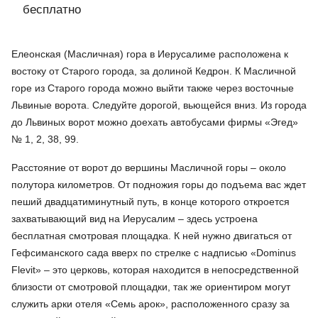
бесплатно
Елеонская (Масличная) гора в Иерусалиме расположена к
востоку от Старого города, за долиной Кедрон. К Масличной
горе из Старого города можно выйти также через восточные
Львиные ворота. Следуйте дорогой, вьющейся вниз. Из города
до Львиных ворот можно доехать автобусами фирмы «Эгед»
№ 1, 2, 38, 99.
Расстояние от ворот до вершины Масличной горы – около
полутора километров. От подножия горы до подъема вас ждет
пеший двадцатиминутный путь, в конце которого откроется
захватывающий вид на Иерусалим – здесь устроена
бесплатная смотровая площадка. К ней нужно двигаться от
Гефсиманского сада вверх по стрелке с надписью «Dominus
Flevit» – это церковь, которая находится в непосредственной
близости от смотровой площадки, так же ориентиром могут
служить арки отеля «Семь арок», расположенного сразу за