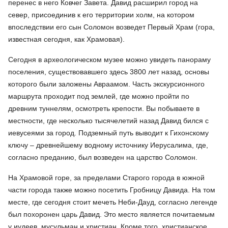
перенес в него Ковчег Завета. Давид расширил город на
север, присоединив к его территории холм, на котором
впоследствии его сын Соломон возведет Первый Храм (гора,
известная сегодня, как Храмовая).
Сегодня в археологическом музее можно увидеть панораму
поселения, существовавшего здесь 3800 лет назад, основы
которого были заложены Авраамом. Часть экскурсионного
маршрута проходит под землей, где можно пройти по
древним туннелям, осмотреть крепости. Вы побываете в
местности, где несколько тысячелетий назад Давид бился с
иевусеями за город. Подземный путь выводит к Гихонскому
ключу – древнейшему водному источнику Иерусалима, где,
согласно преданию, был возведен на царство Соломон.
На Храмовой горе, за пределами Старого города в южной
части города также можно посетить Гробницу Давида. На том
месте, где сегодня стоит мечеть Неби-Дауд, согласно легенде
был похоронен царь Давид. Это место является почитаемым
у иудеев, мусульман и христиан. Кроме того, христианское