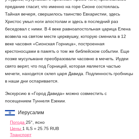
предание гласит, что именно на горе Сионе состоялась
Тайная вечеря, свершилось таинство Евхаристии, здесь
Христос умыл ноги апостолам и здесь в последний раз
беседовал с ними. В 4 веке равноапостольная царица Елена
возвела на святом месте церквушку, которую сменила в 12
веке часовня «Сионская Горница», построенная
крестоносцами в память о том же библейском событии. Еще
позже мусульмане преобразовали часовню в мечеть. Иудеи
свято верят, что под Горницей, которая является частью
мечети, находится склеп царя Давида. Подлинность гробницы
в наши дни оспаривается.
Экскурсию в «Город Давида» можно совместить с
посещением Туннеля Езекии.
Иерусалим
Погода
25°, ясно
Цены
1 ILS = 25.75 RUB
Транспорт