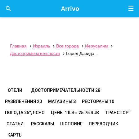
☰

Arrivo
Главная
Израиль
Все города
Иерусалим




Достопримечательности
Город Давида...

ОТЕЛИ
ДОСТОПРИМЕЧАТЕЛЬНОСТИ
28
РАЗВЛЕЧЕНИЯ
20
МАГАЗИНЫ
3
РЕСТОРАНЫ
10
ПОГОДА
25°, ЯСНО
ЦЕНЫ
1 ILS = 25.75 RUB
ТРАНСПОРТ
СТАТЬИ
РАССКАЗЫ
ШОППИНГ
ПЕРЕВОДЧИК
КАРТЫ