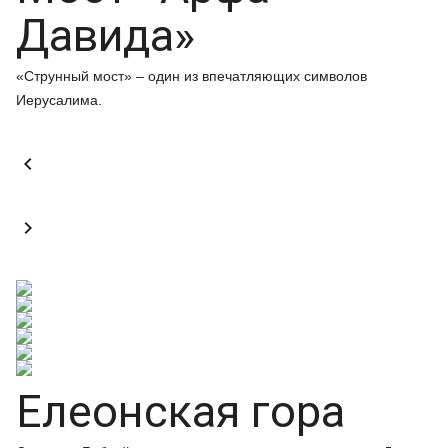
Давида»
«Струнный мост» – один из впечатляющих символов
Иерусалима.


Елеонская гора