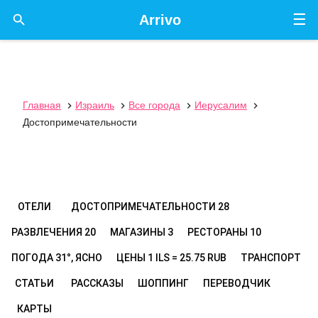
☰

Arrivo
Главная
Израиль
Все города
Иерусалим




Достопримечательности
ОТЕЛИ
ДОСТОПРИМЕЧАТЕЛЬНОСТИ
28
РАЗВЛЕЧЕНИЯ
20
МАГАЗИНЫ
3
РЕСТОРАНЫ
10
ПОГОДА
31°, ЯСНО
ЦЕНЫ
1 ILS = 25.75 RUB
ТРАНСПОРТ
СТАТЬИ
РАССКАЗЫ
ШОППИНГ
ПЕРЕВОДЧИК
КАРТЫ