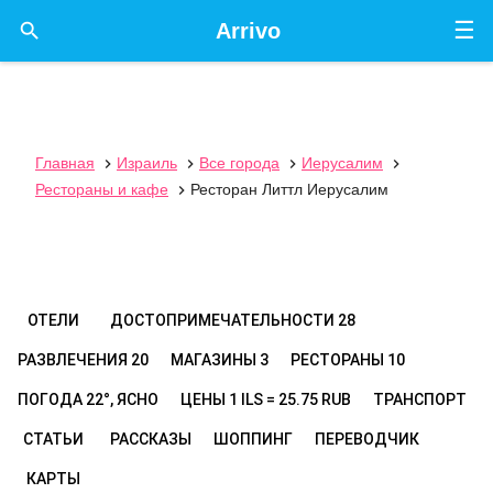
☰

Arrivo
Главная
Израиль
Все города
Иерусалим




Рестораны и кафе
Ресторан Литтл Иерусалим

ОТЕЛИ
ДОСТОПРИМЕЧАТЕЛЬНОСТИ
28
РАЗВЛЕЧЕНИЯ
20
МАГАЗИНЫ
3
РЕСТОРАНЫ
10
ПОГОДА
22°, ЯСНО
ЦЕНЫ
1 ILS = 25.75 RUB
ТРАНСПОРТ
СТАТЬИ
РАССКАЗЫ
ШОППИНГ
ПЕРЕВОДЧИК
КАРТЫ