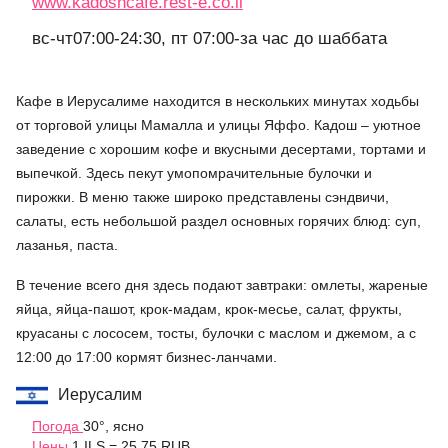
www.kadoshcafe.rest-e.co.il
вс-чт07:00-24:30, пт 07:00-за час до шаббата
Кафе в Иерусалиме находится в нескольких минутах ходьбы
от торговой улицы Мамалла и улицы Яффо. Кадош – уютное
заведение с хорошим кофе и вкусными десертами, тортами и
выпечкой. Здесь пекут умопомрачительные булочки и
пирожки. В меню также широко представлены сэндвичи,
салаты, есть небольшой раздел основных горячих блюд: суп,
лазанья, паста.
В течение всего дня здесь подают завтраки: омлеты, жареные
яйца, яйца-пашот, крок-мадам, крок-месье, салат, фрукты,
круасаны с лососем, тосты, булочки с маслом и джемом, а с
12:00 до 17:00 кормят бизнес-ланчами.
Иерусалим
Погода
30°, ясно
Цены
1 ILS = 25.75 RUB