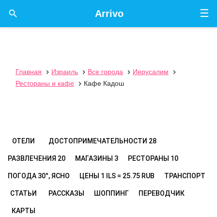
☰

Arrivo
Главная
Израиль
Все города
Иерусалим




Рестораны и кафе
Кафе Кадош

ОТЕЛИ
ДОСТОПРИМЕЧАТЕЛЬНОСТИ
28
РАЗВЛЕЧЕНИЯ
20
МАГАЗИНЫ
3
РЕСТОРАНЫ
10
ПОГОДА
30°, ЯСНО
ЦЕНЫ
1 ILS = 25.75 RUB
ТРАНСПОРТ
СТАТЬИ
РАССКАЗЫ
ШОППИНГ
ПЕРЕВОДЧИК
КАРТЫ