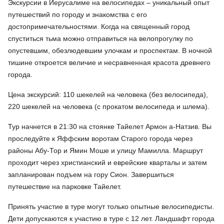
Экскурсии в Иерусалиме на велосипедах – уникальный опыт
путешествий по городу и знакомства с его
достопримечательностями. Когда на священный город
спуститься тьма можно отправиться на велопрогулку по
опустевшим, обезлюдевшим улочкам и проспектам. В ночной
тишине откроется величие и несравненная красота древнего
города.
Цена экскурсий: 110 шекелей на человека (без велосипеда),
220 шекелей на человека (с прокатом велосипеда и шлема).
Тур начнется в 21:30 на стоянке Тайелет Армон а-Натзив. Вы
проследуйте к Яффским воротам Старого города через
районы Абу-Тор и Ямин Моше и улицу Мамилла. Маршрут
проходит через христианский и еврейские кварталы и затем
запланирован подъем на гору Сион. Завершиться
путешествие на парковке Тайелет.
Принять участие в туре могут только опытные велосипедисты.
Дети допускаются к участию в туре с 12 лет. Ландшафт города