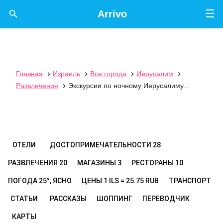
☰

Arrivo
Главная
Израиль
Все города
Иерусалим




Развлечения
Экскурсии по ночному Иерусалиму...

ОТЕЛИ
ДОСТОПРИМЕЧАТЕЛЬНОСТИ
28
РАЗВЛЕЧЕНИЯ
20
МАГАЗИНЫ
3
РЕСТОРАНЫ
10
ПОГОДА
25°, ЯСНО
ЦЕНЫ
1 ILS = 25.75 RUB
ТРАНСПОРТ
СТАТЬИ
РАССКАЗЫ
ШОППИНГ
ПЕРЕВОДЧИК
КАРТЫ