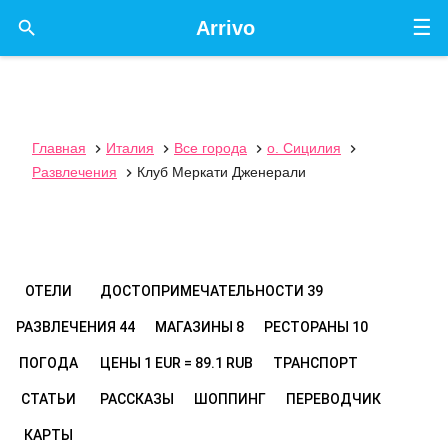
☰

Arrivo
Главная
Италия
Все города
о. Сицилия




Развлечения
Клуб Меркати Дженерали

ОТЕЛИ
ДОСТОПРИМЕЧАТЕЛЬНОСТИ
39
РАЗВЛЕЧЕНИЯ
44
МАГАЗИНЫ
8
РЕСТОРАНЫ
10
ПОГОДА
ЦЕНЫ
1 EUR = 89.1 RUB
ТРАНСПОРТ
СТАТЬИ
РАССКАЗЫ
ШОППИНГ
ПЕРЕВОДЧИК
КАРТЫ