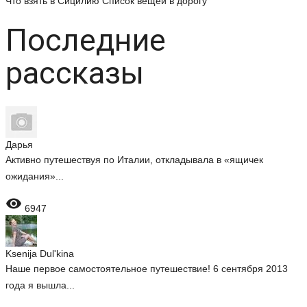
Что взять в Сицилию
Список вещей в дорогу
Последние
рассказы
Дарья
Активно путешествуя по Италии, откладывала в «ящичек
ожидания»...

6947
Ksenija Dul'kina
Наше первое самостоятельное путешествие! 6 сентября 2013
года я вышла...