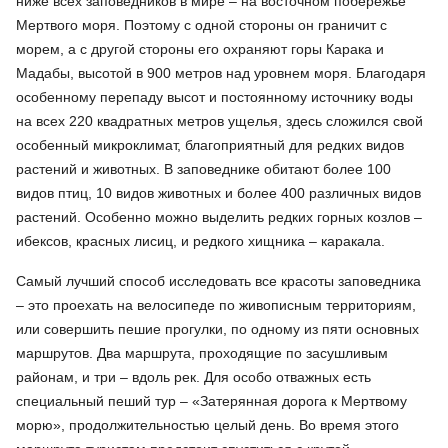
ниже всех заповедников в мире – на восточном побережье
Мертвого моря. Поэтому с одной стороны он граничит с
морем, а с другой стороны его охраняют горы Карака и
Мадабы, высотой в 900 метров над уровнем моря. Благодаря
особенному перепаду высот и постоянному источнику воды
на всех 220 квадратных метров ущелья, здесь сложился свой
особенный микроклимат, благоприятный для редких видов
растений и животных. В заповеднике обитают более 100
видов птиц, 10 видов животных и более 400 различных видов
растений. Особенно можно выделить редких горных козлов –
ибексов, красных лисиц, и редкого хищника – каракала.
Самый лучший способ исследовать все красоты заповедника
– это проехать на велосипеде по живописным территориям,
или совершить пешие прогулки, по одному из пяти основных
маршрутов. Два маршрута, проходящие по засушливым
районам, и три – вдоль рек. Для особо отважных есть
специальный пеший тур – «Затерянная дорога к Мертвому
морю», продолжительностью целый день. Во время этого