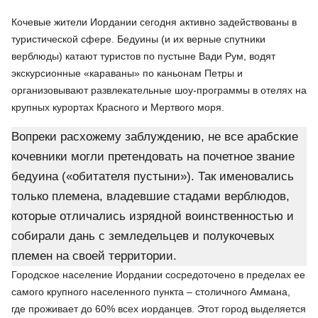
Кочевые жители Иордании сегодня активно задействованы в
туристической сфере. Бедуины (и их верные спутники
верблюды) катают туристов по пустыне Вади Рум, водят
экскурсионные «караваны» по каньонам Петры и
организовывают развлекательные шоу-программы в отелях на
крупных курортах Красного и Мертвого моря.
Вопреки расхожему заблуждению, не все арабские
кочевники могли претендовать на почетное звание
бедуина («обитателя пустыни»). Так именовались
только племена, владевшие стадами верблюдов,
которые отличались изрядной воинственностью и
собирали дань с земледельцев и полукочевых
племен на своей территории.
Городское население Иордании сосредоточено в пределах ее
самого крупного населенного пункта – столичного Аммана,
где проживает до 60% всех иорданцев. Этот город выделяется