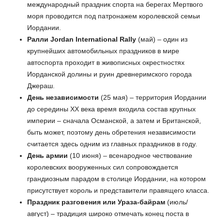
международный праздник спорта на берегах Мертвого
моря проводится под патронажем королевской семьи
Иордании.
Ралли Jordan International Rally
(май) – один из
крупнейших автомобильных праздников в мире
автоспорта проходит в живописных окрестностях
Иорданской долины и руин древнеримского города
Джераш.
День независимости
(25 мая) – территория Иордании
до середины ХХ века время входила состав крупных
империи – сначала Османской, а затем и Британской,
быть может, поэтому день обретения независимости
считается здесь одним из главных праздников в году.
День армии
(10 июня) – всенародное чествование
королевских вооруженных сил сопровождается
грандиозным парадом в столице Иордании, на котором
присутствует король и представители правящего класса.
Праздник разговения или Ураза-байрам
(июль/
август) – традиция широко отмечать конец поста в