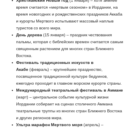
Христианский Новый год
(1 января) – хотя зимнее
время считается «мертвым сезоном» в Иордании, на
время новогодних и рождественских праздников Аккаба
и курорты Мертвого испытывают массовый наплыв
туристов со всего мира.
День дерева
(15 января) – праздник чествования
пальмы, которая с библейских времен считается самым
священным растением для многих стран Ближнего
Востока.
Фестиваль традиционных искусств в
Акабе
(февраль) – крупнейшее празднество,
посвященное традиционной культуре бедуинов,
ежегодно проходит в главном морском курорте страны.
Международный театральный фестиваль в Аммане
(март) – центральное событие культурной жизни
Иордании собирает на сценах столичного Аммана
театральные труппы из многих стран Ближнего Востока
и других регионов мира.
Ультра марафон Мертвого моря
(апрель) –