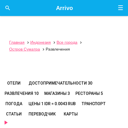
☰

Arrivo
Главная
Индонезия
Все города



Остров Суматра
Развлечения

ОТЕЛИ
ДОСТОПРИМЕЧАТЕЛЬНОСТИ
30
РАЗВЛЕЧЕНИЯ
10
МАГАЗИНЫ
3
РЕСТОРАНЫ
5
ПОГОДА
ЦЕНЫ
1 IDR = 0.0043 RUB
ТРАНСПОРТ
СТАТЬИ
ПЕРЕВОДЧИК
КАРТЫ
