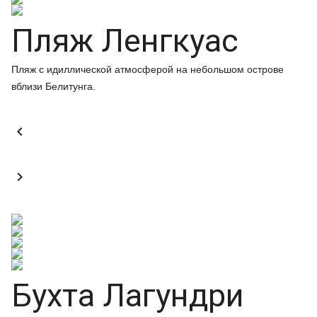
Пляж Ленгкуас
Пляж с идиллической атмосферой на небольшом острове
вблизи Белитунга.


Бухта Лагундри