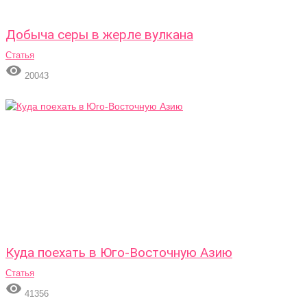
Добыча серы в жерле вулкана
Статья

20043
Куда поехать в Юго-Восточную Азию
Статья

41356