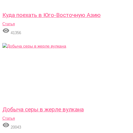
Куда поехать в Юго-Восточную Азию
Статья

41356
Добыча серы в жерле вулкана
Статья

20043