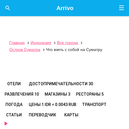
☰

Arrivo
Главная
Индонезия
Все города



Остров Суматра
Что взять с собой на Суматру

ОТЕЛИ
ДОСТОПРИМЕЧАТЕЛЬНОСТИ
30
РАЗВЛЕЧЕНИЯ
10
МАГАЗИНЫ
3
РЕСТОРАНЫ
5
ПОГОДА
ЦЕНЫ
1 IDR = 0.0043 RUB
ТРАНСПОРТ
СТАТЬИ
ПЕРЕВОДЧИК
КАРТЫ
