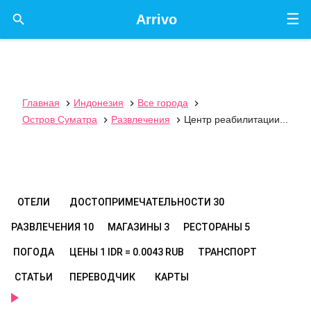
☰

Arrivo
Главная
Индонезия
Все города



Остров Суматра
Развлечения
Центр реабилитации...


ОТЕЛИ
ДОСТОПРИМЕЧАТЕЛЬНОСТИ
30
РАЗВЛЕЧЕНИЯ
10
МАГАЗИНЫ
3
РЕСТОРАНЫ
5
ПОГОДА
ЦЕНЫ
1 IDR = 0.0043 RUB
ТРАНСПОРТ
СТАТЬИ
ПЕРЕВОДЧИК
КАРТЫ
