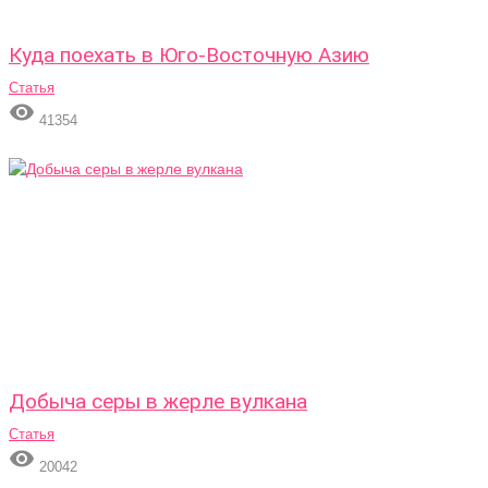
Куда поехать в Юго-Восточную Азию
Статья

41354
Добыча серы в жерле вулкана
Статья

20042